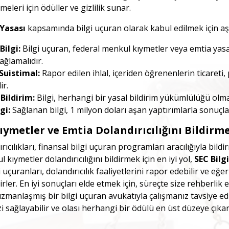
irmeleri için ödüller ve gizlilik sunar.
Yasası
kapsamında bilgi uçuran olarak kabul edilmek için aşa
Bilgi:
Bilgi uçuran, federal menkul kıymetler veya emtia yasal
sağlamalıdır.
Suistimal:
Rapor edilen ihlal, içeriden öğrenenlerin ticareti,
ir.
Bildirim:
Bilgi, herhangi bir yasal bildirim yükümlülüğü olma
lgi:
Sağlanan bilgi, 1 milyon doları aşan yaptırımlarla sonuçl
ymetler ve Emtia Dolandırıcılığını Bildirm
rıcılıkları, finansal bilgi uçuran programları aracılığıyla bil
 kıymetler dolandırıcılığını bildirmek için en iyi yol,
SEC Bilg
i uçuranları, dolandırıcılık faaliyetlerini rapor edebilir ve eğe
lirler. En iyi sonuçları elde etmek için, süreçte size rehber
anlaşmış bir bilgi uçuran avukatıyla çalışmanız tavsiye edil
i sağlayabilir ve olası herhangi bir ödülü en üst düzeye çıkar