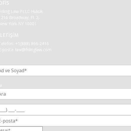
OFİS
Friling Law PLLC Hukuk
1216 Broadway, Fl. 2,
New York NY 10001
İLETİŞİM
Telefon:
+1(888) 866-2416
E-posta:
law@frilinglaw.com
1
a