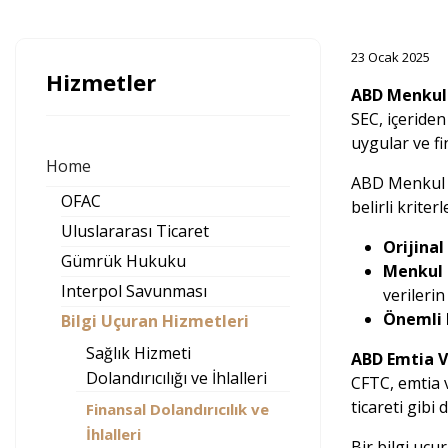
23 Ocak 2025
Hizmetler
ABD Menkul 
SEC, içeriden
uygular ve fi
Home
ABD Menkul K
OFAC
belirli kriter
Uluslararası Ticaret
Orijinal 
Gümrük Hukuku
Menkul K
Interpol Savunması
verilerin
Önemli 
Bilgi Uçuran Hizmetleri
Sağlık Hizmeti
ABD Emtia V
Dolandırıcılığı ve İhlalleri
CFTC, emtia v
ticareti gibi
Finansal Dolandırıcılık ve
İhlalleri
Bir bilgi uç