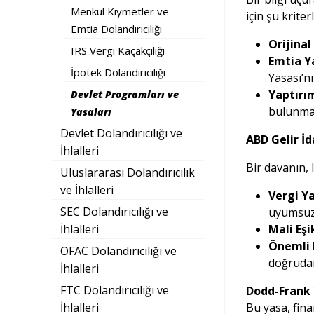
Menkul Kıymetler ve
için şu kriter
Emtia Dolandırıcılığı
Orijinal 
IRS Vergi Kaçakçılığı
Emtia Ya
İpotek Dolandırıcılığı
Yasası’nı
Yaptırım
Devlet Programları ve
bulunmal
Yasaları
Devlet Dolandırıcılığı ve
ABD Gelir İda
İhlalleri
Bir davanın, 
Uluslararası Dolandırıcılık
ve İhlalleri
Vergi Ya
SEC Dolandırıcılığı ve
uyumsuzl
İhlalleri
Mali Eşi
Önemli 
OFAC Dolandırıcılığı ve
doğrudan
İhlalleri
FTC Dolandırıcılığı ve
Dodd-Frank 
İhlalleri
Bu yasa, fina