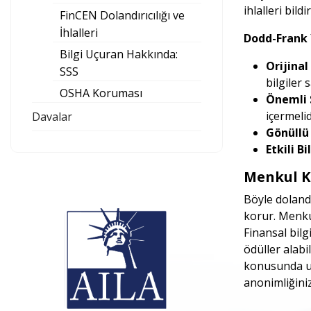
ihlalleri bild
FinCEN Dolandırıcılığı ve
İhlalleri
Dodd-Frank 
Bilgi Uçuran Hakkında:
Orijinal 
SSS
bilgiler 
OSHA Koruması
Önemli 
içermelid
Davalar
Gönüllü 
Etkili Bi
Menkul Kı
Böyle dolandı
korur. Menkul
Finansal bilg
ödüller alabi
konusunda uzm
anonimliğiniz