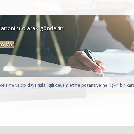
 anonim olarak gönderin
m Var
nceleme yapıp davanızla ilgili devam etme potansiyeline ilişkin bir k