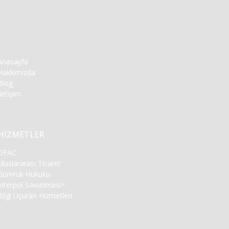
Anasayfa
Hakkımızda
Blog
İletişim
HİZMETLER
OFAC
Uluslararası Ticaret
Gümrük Hukuku
Interpol Savunması
>
Bilgi Uçuran Hizmetleri