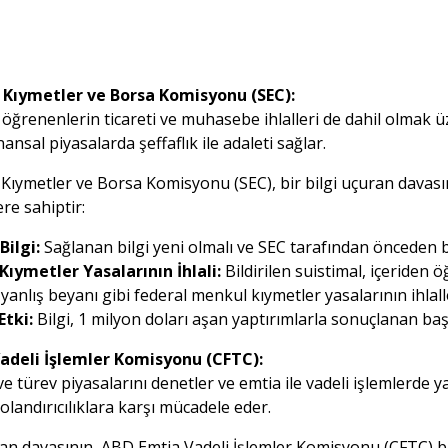
Kıymetler ve Borsa Komisyonu (SEC):
 öğrenenlerin ticareti ve muhasebe ihlalleri de dahil olmak ü
nansal piyasalarda şeffaflık ile adaleti sağlar.
ıymetler ve Borsa Komisyonu (SEC), bir bilgi uçuran davasın
lere sahiptir:
Bilgi:
Sağlanan bilgi yeni olmalı ve SEC tarafından önceden b
ıymetler Yasalarının İhlali:
Bildirilen suistimal, içeriden 
 yanlış beyanı gibi federal menkul kıymetler yasalarının ihlalle
Etki:
Bilgi, 1 milyon doları aşan yaptırımlarla sonuçlanan baş
adeli İşlemler Komisyonu (CFTC):
e türev piyasalarını denetler ve emtia ile vadeli işlemlerde 
 dolandırıcılıklara karşı mücadele eder.
uran davasının, ABD Emtia Vadeli İşlemler Komisyonu (CFTC) 