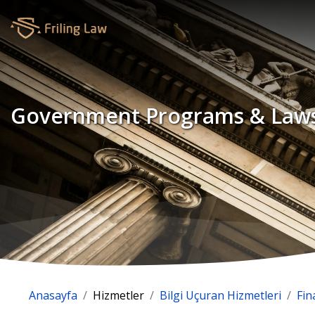
Government Programs & Law
Anasayfa
Hizmetler
Bilgi Uçuran Hizmetleri
Fin