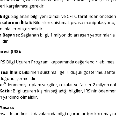
leri karşılaması gerekir:
Bilgi:
Sağlanan bilgi yeni olmalı ve CFTC tarafından önceden 
salarının İhlali:
Bildirilen suistimal, piyasa manipülasyonu, 
n ihlallerini içermelidir.
 Başarısı:
Sağlanan bilgi, 1 milyon doları aşan yaptırımlarl
ıdır.
resi (IRS):
IRS Bilgi Uçuran Programı kapsamında değerlendirilebilmesi iç
sası İhlali:
Bildirilen suistimal, geliri düşük gösterme, sahte k
uğunu içermelidir.
k:
Ödenmemiş toplam vergiler, cezalar ve faizler 2 milyon dola
Katkı:
Bilgi uçuran kişinin sağladığı bilgiler, IRS’nin ödenme
 yardımcı olmalıdır.
Yasası:
nsal dolandırıcılık davalarında bilgi uçuranlar için korumayı