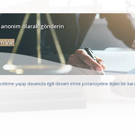
 anonim olarak gönderin
m Var
nceleme yapıp davanızla ilgili devam etme potansiyeline ilişkin bir k