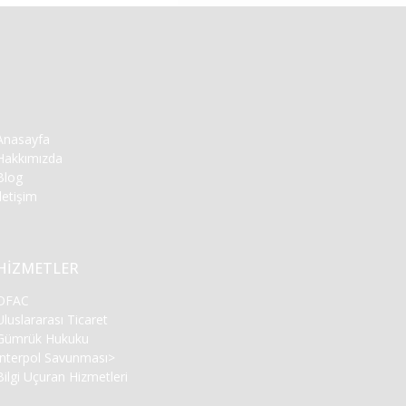
Anasayfa
Hakkımızda
Blog
İletişim
HİZMETLER
OFAC
Uluslararası Ticaret
Gümrük Hukuku
Interpol Savunması
>
Bilgi Uçuran Hizmetleri