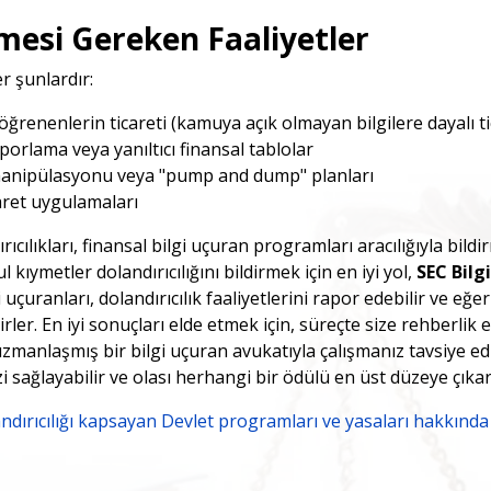
lmesi Gereken Faaliyetler
er şunlardır:
öğrenenlerin ticareti (kamuya açık olmayan bilgilere dayalı ti
porlama veya yanıltıcı finansal tablolar
anipülasyonu veya "pump and dump" planları
caret uygulamaları
rıcılıkları, finansal bilgi uçuran programları aracılığıyla bil
 kıymetler dolandırıcılığını bildirmek için en iyi yol,
SEC Bilg
i uçuranları, dolandırıcılık faaliyetlerini rapor edebilir ve eğe
lirler. En iyi sonuçları elde etmek için, süreçte size rehber
anlaşmış bir bilgi uçuran avukatıyla çalışmanız tavsiye edil
i sağlayabilir ve olası herhangi bir ödülü en üst düzeye çıkar
ndırıcılığı kapsayan Devlet programları ve yasaları hakkında