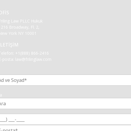
OFİS
Friling Law PLLC Hukuk
1216 Broadway, Fl. 2,
New York NY 10001
İLETİŞİM
Telefon:
+1(888) 866-2416
E-posta:
law@frilinglaw.com
1
a