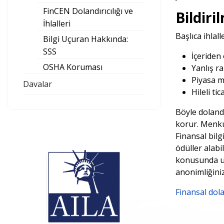
FinCEN Dolandırıcılığı ve
Bildiri
İhlalleri
Başlıca ihlall
Bilgi Uçuran Hakkında:
SSS
İçeriden 
OSHA Koruması
Yanlış ra
Piyasa m
Davalar
Hileli ti
Böyle dolandı
korur. Menkul
Finansal bilg
ödüller alabi
konusunda uzm
anonimliğiniz
Finansal dola