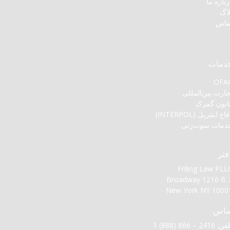
رباره ما
لاگ
ماس
دمات
OFA
جارت بین‌المللی
انون گمرک
اع اینترپل (INTERPOL)
دمات سوت‌زنی
فتر
Friling Law PLL
Broadway 1216 fl. 
New York NY 1000
ماس
: 2416 – 866 (888) 1