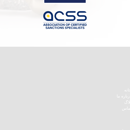
انه
رباره ما
لاگ
ماس