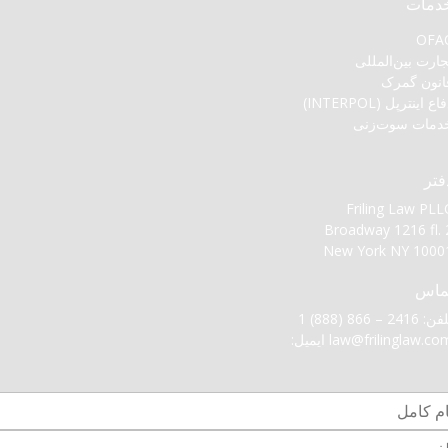
دمات
OFA
جارت بین‌المللی
انون گمرک
اع اینترپل (INTERPOL)
دمات سوت‌زنی
فتر
Friling Law PLL
Broadway 1216 fl. 
New York NY 1000
ماس
: 2416 – 866 (888) 1
law@frilinglaw.c ایمیل: