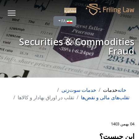
مشاوره
زبان خود را انتخاب کنید
FA
Securities & Commodities
Fraud
خانه
خدمات
خدمات سوت‌زنی
تقلب‌های مالی و نقض‌ها
تقلب در اوراق بهادار و کالاها
04 بهمن 1403
این جیست؟