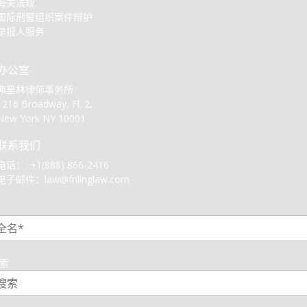
海关法规
国际刑警组织案件辩护
举报人服务
办公室
弗里林律师事务所
1216 Broadway, Fl. 2,
New York NY 10001
联系我们
电话：:
+1(888) 866-2416
电子邮件：
law@frilinglaw.com
1
索