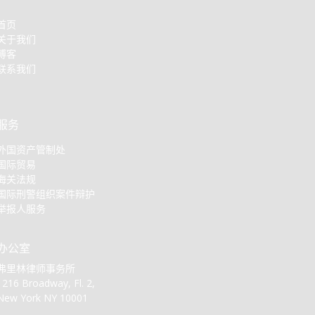
首页
关于我们
博客
联系我们
服务
外国资产管制处
国际贸易
海关法规
国际刑警组织案件辩护
举报人服务
办公室
弗里林律师事务所
1216 Broadway, Fl. 2,
New York NY 10001