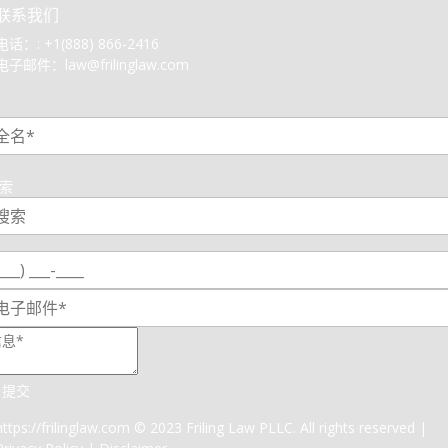
联系我们
电话：:
+1(888) 866-2416
电子邮件：
law@frilinglaw.com
1
索
提交
https://frilinglaw.com
© 2023 Friling Law PLLC. All rights reserved |