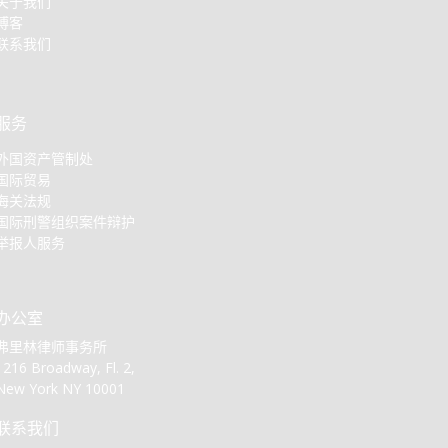
关于我们
博客
联系我们
服务
外国资产管制处
国际贸易
海关法规
国际刑警组织案件辩护
举报人服务
办公室
弗里林律师事务所
1216 Broadway, Fl. 2,
New York NY 10001
联系我们