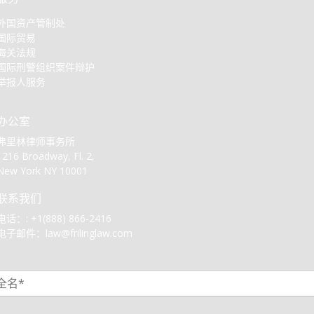
外国资产管制处
国际贸易
海关法规
国际刑警组织案件辩护
举报人服务
办公室
弗里林律师事务所
1216 Broadway, Fl. 2,
New York NY 10001
联系我们
电话：:
+1(888) 866-2416
电子邮件：
law@frilinglaw.com
1