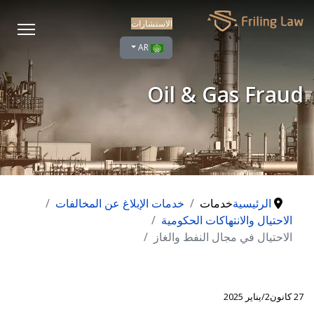
الاستشارات
اختر لغتك
AR
Oil & Gas Fraud
الرئيسية
خدمات
خدمات الإبلاغ عن المخالفات
الاحتيال والانتهاكات الحكومية
الاحتيال في مجال النفط والغاز
27 كانون2/يناير 2025