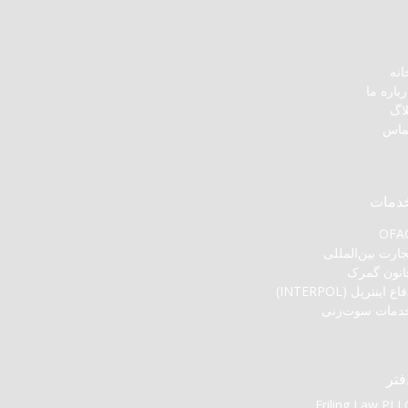
انه
رباره ما
لاگ
ماس
دمات
OFA
جارت بین‌المللی
انون گمرک
اع اینترپل (INTERPOL)
دمات سوت‌زنی
فتر
Friling Law PLL