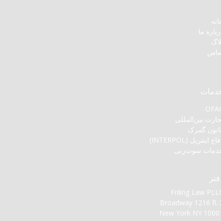
انه
رباره ما
لاگ
ماس
دمات
OFA
جارت بین‌المللی
انون گمرک
اع اینترپل (INTERPOL)
دمات سوت‌زنی
فتر
Friling Law PLL
Broadway 1216 fl. 
New York NY 1000