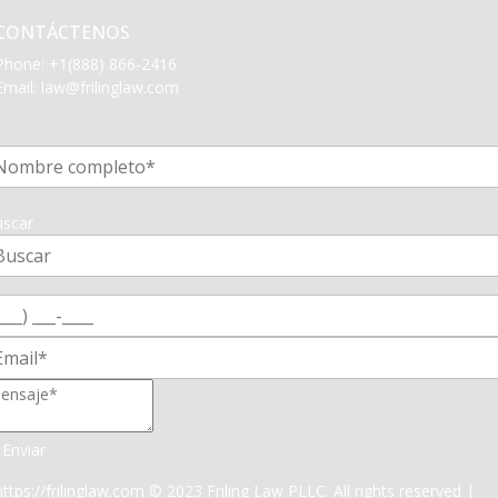
CONTÁCTENOS
Phone:
+1(888) 866-2416
Email:
law@frilinglaw.com
1
scar
Enviar
https://frilinglaw.com
© 2023 Friling Law PLLC. All rights reserved |