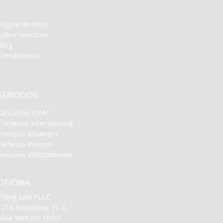
Página de inicio
Sobre nosotros
Blog
Contáctenos
SERVICIOS
Sanciones OFAC
Comercio Internacional
Derecho aduanero
Defensa Interpol
Servicios Whistleblower
OFICINA
Friling Law PLLC
1216 Broadway, Fl. 2,
New York NY 10001