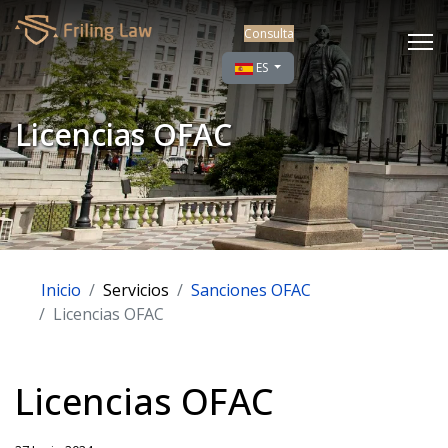
Consulta
Seleccione su idioma
ES
Licencias OFAC
Inicio
Servicios
Sanciones OFAC
Licencias OFAC
Licencias OFAC