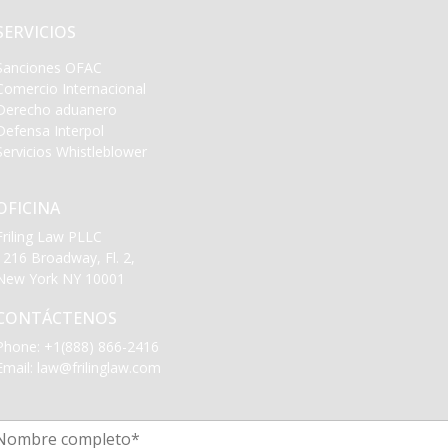
SERVICIOS
Sanciones OFAC
Comercio Internacional
Derecho aduanero
Defensa Interpol
Servicios Whistleblower
OFICINA
Friling Law PLLC
1216 Broadway, Fl. 2,
New York NY 10001
CONTÁCTENOS
Phone:
+1(888) 866-2416
Email:
law@frilinglaw.com