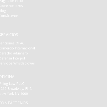
Página de inicio
Sobre nosotros
Blog
Contáctenos
SERVICIOS
Sanciones OFAC
Comercio Internacional
Derecho aduanero
Defensa Interpol
Servicios Whistleblower
OFICINA
Friling Law PLLC
1216 Broadway, Fl. 2,
New York NY 10001
CONTÁCTENOS