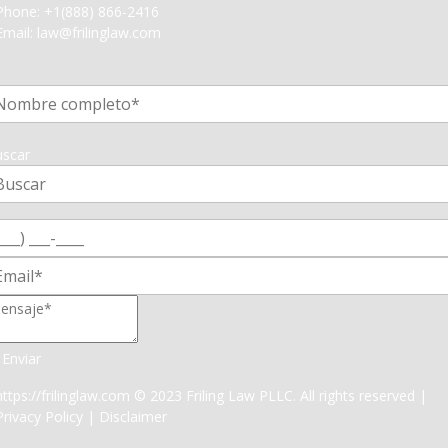
Phone:
+1(888) 866-2416
Email:
law@frilinglaw.com
1
scar
Enviar
https://frilinglaw.com
© 2023 Friling Law PLLC. All rights reserved |
Privacy Policy
|
Disclaimer