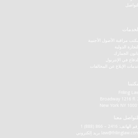
لتواصل
لخدمات
كتب مراقبة الأصول الأجنبية
لتجارة الدولية
انون الجمارك
لدفاع في الإنتربول
دمات الإبلاغ عن المخالفات
كتبنا
Friling La
Broadway 1216 fl. 
New York NY 1000
لتواصل معنا
 الهاتف: 2416 – 866 (888) 1
law@frilinglaw.co
بريد إلكتروني