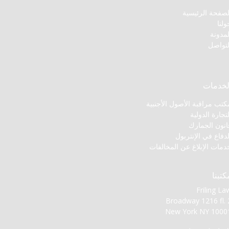
لصفحة الرئيسية
ولنا
لمدونة
لتواصل
لخدمات
كتب مراقبة الأصول الأجنبية
لتجارة الدولية
انون الجمارك
لدفاع في الإنتربول
دمات الإبلاغ عن المخالفات
كتبنا
Friling La
Broadway 1216 fl. 
New York NY 1000